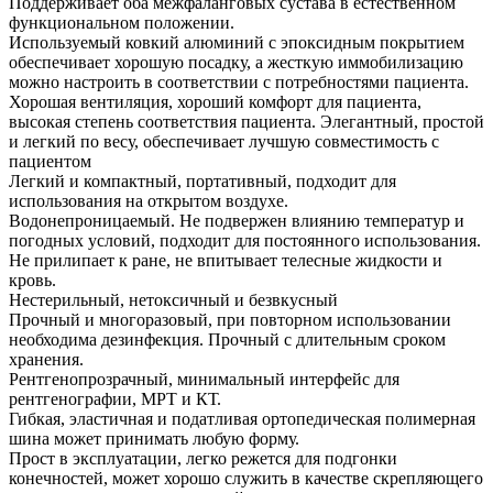
Поддерживает оба межфаланговых сустава в естественном
функциональном положении.
Используемый ковкий алюминий с эпоксидным покрытием
обеспечивает хорошую посадку, а жесткую иммобилизацию
можно настроить в соответствии с потребностями пациента.
Хорошая вентиляция, хороший комфорт для пациента,
высокая степень соответствия пациента. Элегантный, простой
и легкий по весу, обеспечивает лучшую совместимость с
пациентом
Легкий и компактный, портативный, подходит для
использования на открытом воздухе.
Водонепроницаемый. Не подвержен влиянию температур и
погодных условий, подходит для постоянного использования.
Не прилипает к ране, не впитывает телесные жидкости и
кровь.
Нестерильный, нетоксичный и безвкусный
Прочный и многоразовый, при повторном использовании
необходима дезинфекция. Прочный с длительным сроком
хранения.
Рентгенопрозрачный, минимальный интерфейс для
рентгенографии, МРТ и КТ.
Гибкая, эластичная и податливая ортопедическая полимерная
шина может принимать любую форму.
Прост в эксплуатации, легко режется для подгонки
конечностей, может хорошо служить в качестве скрепляющего