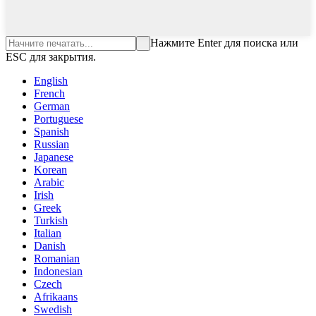
Нажмите Enter для поиска или
ESC для закрытия.
English
French
German
Portuguese
Spanish
Russian
Japanese
Korean
Arabic
Irish
Greek
Turkish
Italian
Danish
Romanian
Indonesian
Czech
Afrikaans
Swedish