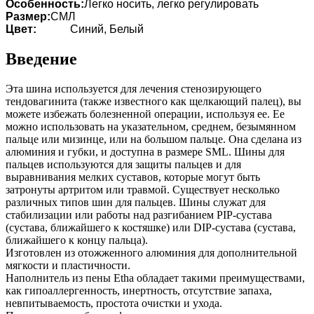
Особенность:
Легко носить, легко регулировать
Размер:
СМЛ
Цвет:
Синий, Белый
Введение
Эта шина используется для лечения стенозирующего
тендовагинита (также известного как щелкающий палец), вы
можете избежать болезненной операции, используя ее. Ее
можно использовать на указательном, среднем, безымянном
пальце или мизинце, или на большом пальце. Она сделана из
алюминия и губки, и доступна в размере SML. Шины для
пальцев используются для защиты пальцев и для
выравнивания мелких суставов, которые могут быть
затронуты артритом или травмой. Существует несколько
различных типов шин для пальцев. Шины служат для
стабилизации или работы над разгибанием PIP-сустава
(сустава, ближайшего к костяшке) или DIP-сустава (сустава,
ближайшего к концу пальца).
Изготовлен из отожженного алюминия для дополнительной
мягкости и пластичности.
Наполнитель из пены Etha обладает такими преимуществами,
как гипоаллергенность, инертность, отсутствие запаха,
невпитываемость, простота очистки и ухода.