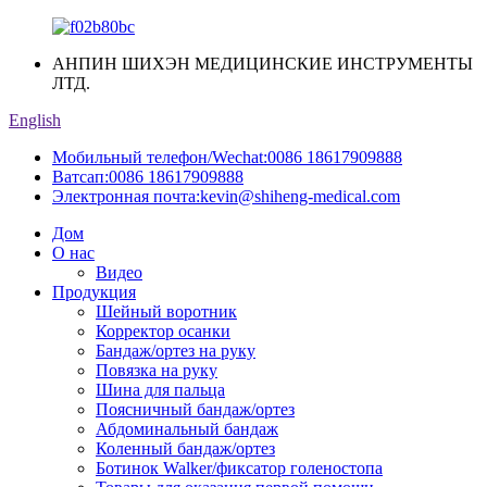
АНПИН ШИХЭН МЕДИЦИНСКИЕ ИНСТРУМЕНТЫ
ЛТД.
English
Мобильный телефон/Wechat:
0086 18617909888
Ватсап:
0086 18617909888
Электронная почта:
kevin@shiheng-medical.com
Дом
О нас
Видео
Продукция
Шейный воротник
Корректор осанки
Бандаж/ортез на руку
Повязка на руку
Шина для пальца
Поясничный бандаж/ортез
Абдоминальный бандаж
Коленный бандаж/ортез
Ботинок Walker/фиксатор голеностопа